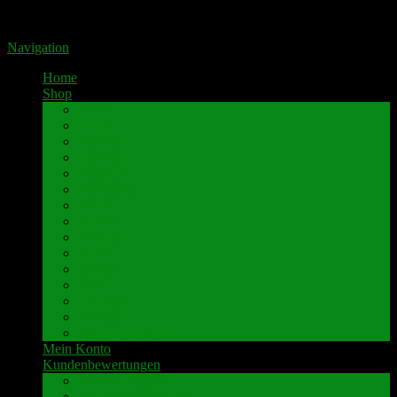
Portal für hochwertige Lautsprecherklemmen by Pavaroty
Navigation
Home
Shop
AKAI
Denon
Hitachi
Luxman
Marantz
Mitsubishi
NAD
Onkyo
Pioneer
Revox
Sansui
Sony
Technics
Yamaha
weitere Marken
Mein Konto
Kundenbewertungen
Umbau-Beispiele
Kundenbewertungen