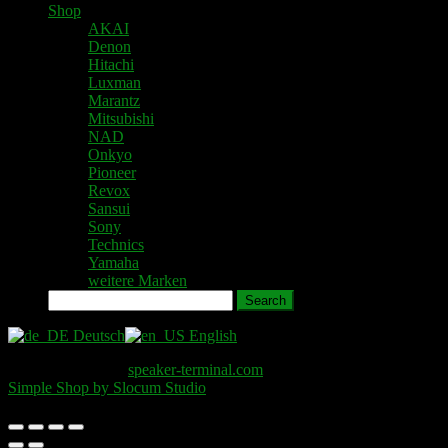
Shop
AKAI
Denon
Hitachi
Luxman
Marantz
Mitsubishi
NAD
Onkyo
Pioneer
Revox
Sansui
Sony
Technics
Yamaha
weitere Marken
Search
Deutsch
English
Copyright © 2026
speaker-terminal.com
. All Rights Reserved.
Simple Shop by Slocum Studio