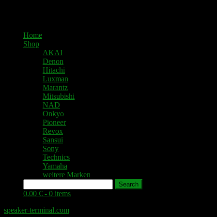
Home
Shop
AKAI
Denon
Hitachi
Luxman
Marantz
Mitsubishi
NAD
Onkyo
Pioneer
Revox
Sansui
Sony
Technics
Yamaha
weitere Marken
Search
0.00 € -
0 items
speaker-terminal.com