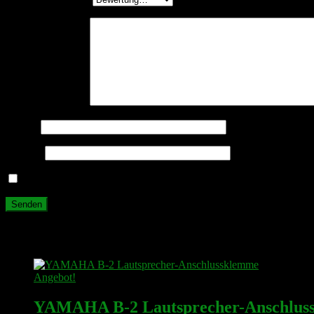
Deine Rezension
*
Name
*
E-Mail
*
Name, E-Mail-Adresse und Website in diesem Browser für meine
Ähnliche Produkte
Angebot!
YAMAHA B-2 Lautsprecher-Anschlus