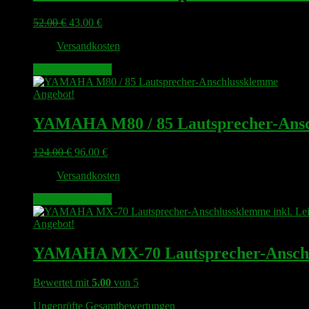
Ursprünglicher
Aktueller
52.00
€
43.00
€
Preis
Preis
zzgl.
Versandkosten
war:
ist:
52.00 €
43.00 €.
In den Warenkorb
Angebot!
YAMAHA M80 / 85 Lautsprecher-Ans
Ursprünglicher
Aktueller
124.00
€
96.00
€
Preis
Preis
zzgl.
Versandkosten
war:
ist:
124.00 €
96.00 €.
In den Warenkorb
Angebot!
YAMAHA MX-70 Lautsprecher-Anschlus
Bewertet mit
5.00
von 5
Ungeprüfte Gesamtbewertungen