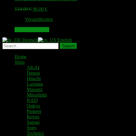
Ursprünglicher
Aktueller
124.00
€
96.00
€
Preis
Preis
zzgl.
Versandkosten
war:
ist:
124.00 €
96.00 €.
In den Warenkorb
Deutsch
English
Home
Shop
AKAI
Denon
Hitachi
Luxman
Marantz
Mitsubishi
NAD
Onkyo
Pioneer
Revox
Sansui
Sony
Technics