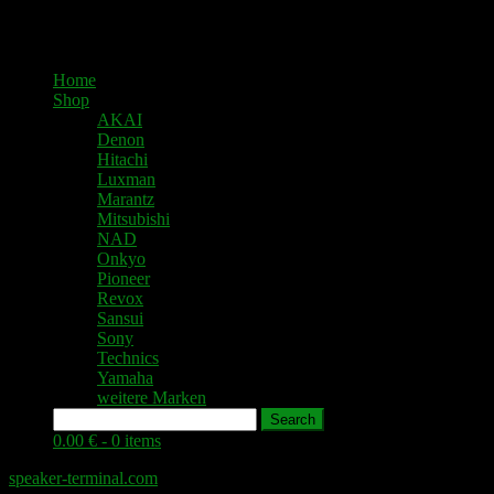
Home
Shop
AKAI
Denon
Hitachi
Luxman
Marantz
Mitsubishi
NAD
Onkyo
Pioneer
Revox
Sansui
Sony
Technics
Yamaha
weitere Marken
Search
0.00 € -
0 items
speaker-terminal.com