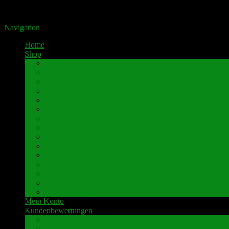
Portal für hochwertige Lautsprecherklemmen by Pavaroty
Navigation
Home
Shop
AKAI
Denon
Hitachi
Luxman
Marantz
Mitsubishi
NAD
Onkyo
Pioneer
Revox
Sansui
Sony
Technics
Yamaha
weitere Marken
Mein Konto
Kundenbewertungen
Umbau-Beispiele
Kundenbewertungen