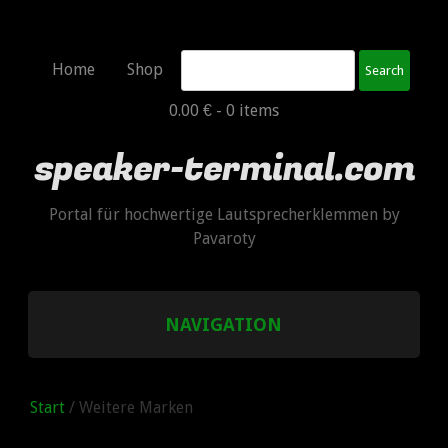
Search
Home
Shop
0.00 € -
0 items
speaker-terminal.com
Portal für hochwertige Lautsprecherklemmen by
Pavaroty
NAVIGATION
HOME
Start
/ Weitere Marken
SHOP