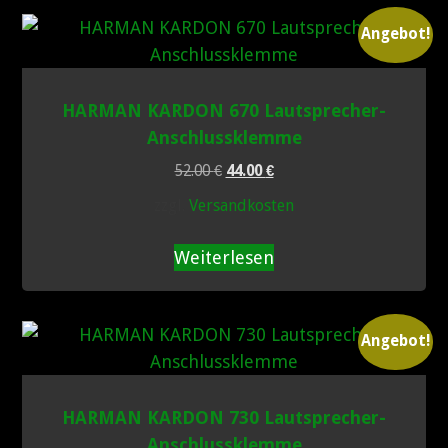
Angebot!
HARMAN KARDON 670 Lautsprecher-
Anschlussklemme
Ursprünglicher
Aktueller
52.00
€
44.00
€
Preis
Preis
zzgl.
Versandkosten
war:
ist:
52.00 €
44.00 €.
Weiterlesen
Angebot!
HARMAN KARDON 730 Lautsprecher-
Anschlussklemme