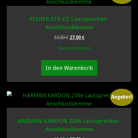
KUNDENBEWERTUNGEN
FISHER STE-C5 Lautsprecher-
Anschlussklemme
UMBAU-BEISPIELE
Ursprünglicher
Aktueller
33.00
€
27.00
€
Preis
Preis
zzgl.
Versandkosten
war:
ist:
KUNDENBEWERTUNGEN
33.00 €
27.00 €.
In den Warenkorb
KONTAKT
IMPRESSUM
Angebot!
LINKS
HARMAN KARDON 230e Lautsprecher-
FAQ
Anschlussklemme