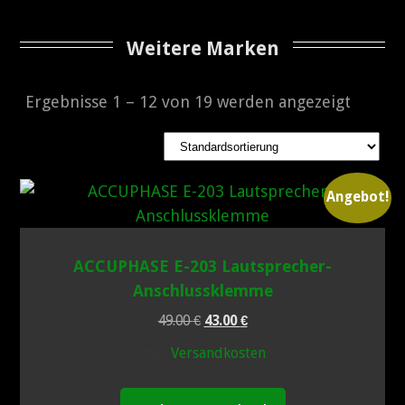
AKAI
Weitere Marken
DENON
Ergebnisse 1 – 12 von 19 werden angezeigt
HITACHI
LUXMAN
Angebot!
MARANTZ
ACCUPHASE E-203 Lautsprecher-
Anschlussklemme
MITSUBISHI
Ursprünglicher
Aktueller
49.00
€
43.00
€
Preis
Preis
NAD
zzgl.
Versandkosten
war:
ist:
49.00 €
43.00 €.
ONKYO