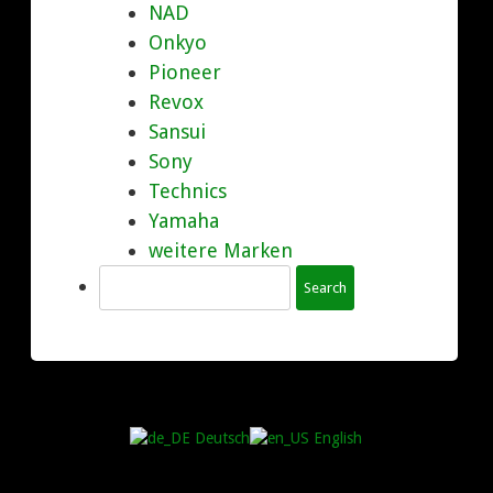
NAD
Onkyo
Pioneer
Revox
Sansui
Sony
Technics
Yamaha
weitere Marken
Search
Deutsch
English