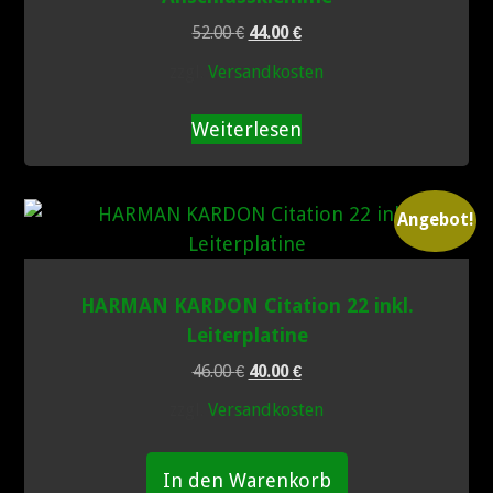
Ursprünglicher
Aktueller
52.00
€
44.00
€
Preis
Preis
zzgl.
Versandkosten
war:
ist:
52.00 €
44.00 €.
Weiterlesen
Angebot!
HARMAN KARDON Citation 22 inkl.
Leiterplatine
Ursprünglicher
Aktueller
46.00
€
40.00
€
Preis
Preis
zzgl.
Versandkosten
war:
ist:
46.00 €
40.00 €.
In den Warenkorb