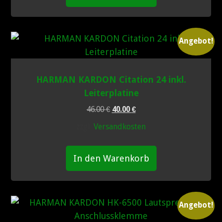
Angebot!
HARMAN KARDON Citation 24 inkl.
Leiterplatine
Ursprünglicher
Aktueller
46.00
€
40.00
€
Preis
Preis
zzgl.
Versandkosten
war:
ist:
46.00 €
40.00 €.
In den Warenkorb
Angebot!