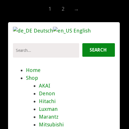
1
2
→
Deutsch
English
Home
Shop
AKAI
Denon
Hitachi
Luxman
Marantz
Mitsubishi