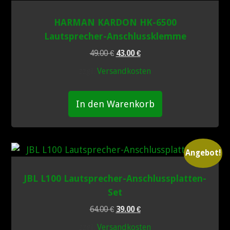
HARMAN KARDON HK-6500
Lautsprecher-Anschlussklemme
Ursprünglicher
Aktueller
49.00
€
43.00
€
Preis
Preis
zzgl.
Versandkosten
war:
ist:
49.00 €
43.00 €.
In den Warenkorb
Angebot!
JBL L100 Lautsprecher-Anschlussplatten-
Set
Ursprünglicher
Aktueller
64.00
€
39.00
€
Preis
Preis
zzgl.
Versandkosten