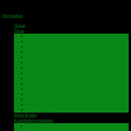
Portal für hochwertige Lautsprecherklemmen by Pavaroty
Navigation
Home
Shop
AKAI
Denon
Hitachi
Luxman
Marantz
Mitsubishi
NAD
Onkyo
Pioneer
Revox
Sansui
Sony
Technics
Yamaha
weitere Marken
Mein Konto
Kundenbewertungen
Umbau-Beispiele
Kundenbewertungen