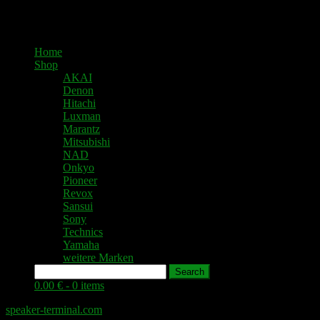
Home
Shop
AKAI
Denon
Hitachi
Luxman
Marantz
Mitsubishi
NAD
Onkyo
Pioneer
Revox
Sansui
Sony
Technics
Yamaha
weitere Marken
Search
0.00 € -
0 items
speaker-terminal.com