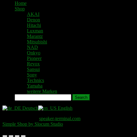
Home
Shop
AKAI
Denon
Hitachi
Luxman
Marantz
Mitsubishi
NAD
Onkyo
Pioneer
Revox
Sansui
Sony
Technics
Yamaha
weitere Marken
Search
Deutsch
English
Copyright © 2026
speaker-terminal.com
. All Rights Reserved.
Simple Shop by Slocum Studio