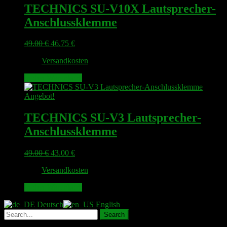
TECHNICS SU-V10X Lautsprecher-
Anschlussklemme
Ursprünglicher
Aktueller
49.00
€
46.75
€
Preis
Preis
zzgl.
Versandkosten
war:
ist:
49.00 €
46.75 €.
In den Warenkorb
Angebot!
TECHNICS SU-V3 Lautsprecher-
Anschlussklemme
Ursprünglicher
Aktueller
49.00
€
43.00
€
Preis
Preis
zzgl.
Versandkosten
war:
ist:
49.00 €
43.00 €.
In den Warenkorb
Deutsch
English