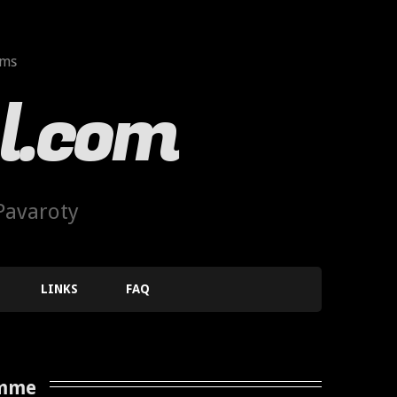
ems
l.com
Pavaroty
LINKS
FAQ
emme