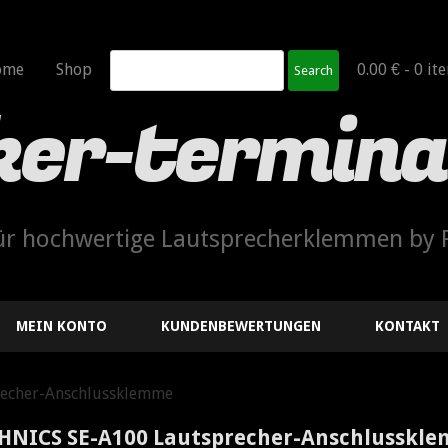
Search
ome
Shop
0.00 € -
0 it
ker-termina
für hochwertige Lautsprecherklemmen by 
MEIN KONTO
KUNDENBEWERTUNGEN
KONTAKT
echer-Anschlussklemme
HNICS SE-A100 Lautsprecher-Anschlusskl