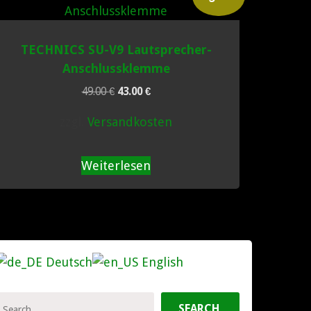
TECHNICS SU-V9 Lautsprecher-
Anschlussklemme
Ursprünglicher
Aktueller
49.00
€
43.00
€
Preis
Preis
zzgl.
Versandkosten
war:
ist:
49.00 €
43.00 €.
Weiterlesen
Deutsch
English