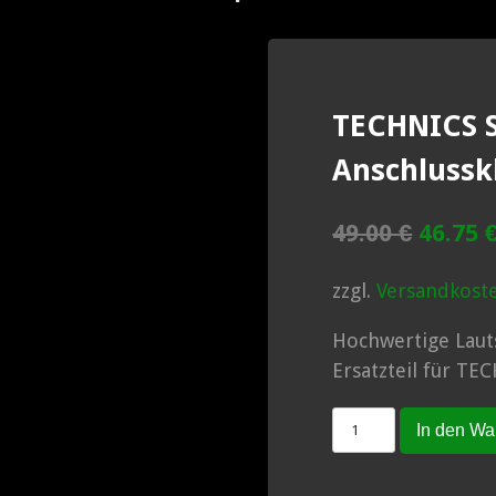
TECHNICS S
Anschluss
Ursprü
49.00
€
46.75
Preis
zzgl.
Versandkost
war:
49.00 
Hochwertige Laut
Ersatzteil für TE
TECHNICS
In den Wa
SE-
A100