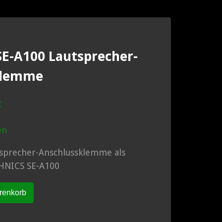
E-A100 Lautsprecher-
klemme
nglicher
Aktueller
€
Preis
en
ist:
€
46.75 €.
sprecher-Anschlussklemme als
CHNICS SE-A100
renkorb