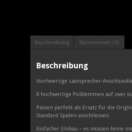
Beschreibung
Rezensionen (0)
Beschreibung
Hochwertige Lautsprecher-Anschlusskl
8 hochwertige Polklemmen auf zwei sta
Passen perfekt als Ersatz für die Orig
Standard Spaten anschliessen.
Einfacher Einbau – es müssen keine