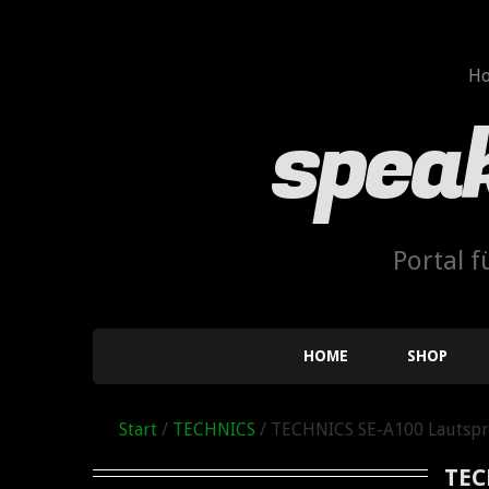
H
spea
Portal 
HOME
SHOP
Start
/
TECHNICS
/ TECHNICS SE-A100 Lautspr
TEC