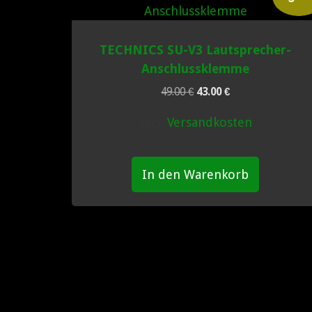
TECHNICS SU-V3 Lautsprecher-
Anschlussklemme
Ursprünglicher
Aktueller
49.00
€
43.00
€
Preis
Preis
zzgl.
Versandkosten
war:
ist:
49.00 €
43.00 €.
In den Warenkorb