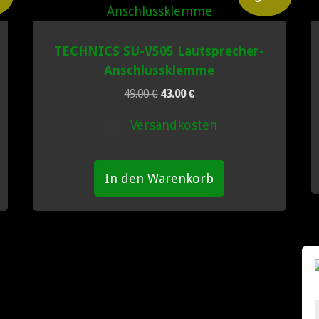
TECHNICS SU-V505 Lautsprecher-
Anschlussklemme
Ursprünglicher
Aktueller
49.00
€
43.00
€
Preis
Preis
zzgl.
Versandkosten
war:
ist:
49.00 €
43.00 €.
In den Warenkorb