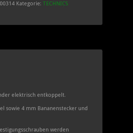
00314
Kategorie:
TECHNICS
der elektrisch entkoppelt.
Kabel sowie 4 mm Bananenstecker und
estigungsschrauben werden