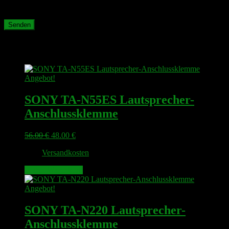
meinen nächsten Kommentar speichern.
Ähnliche Produkte
Angebot!
SONY TA-N55ES Lautsprecher-
Anschlussklemme
Ursprünglicher
Aktueller
56.00
€
48.00
€
Preis
Preis
zzgl.
Versandkosten
war:
ist:
56.00 €
48.00 €.
In den Warenkorb
Angebot!
SONY TA-N220 Lautsprecher-
Anschlussklemme