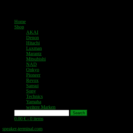
Home
Shop
AKAI
Denon
Hitachi
Luxman
Marantz
Mitsubishi
NAD
Onkyo
Pioneer
Revox
Sansui
Sony
Technics
Yamaha
weitere Marken
Search
0.00 € -
0 items
speaker-terminal.com