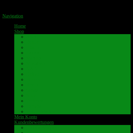
Portal für hochwertige Lautsprecherklemmen by Pavaroty
Navigation
Home
Shop
AKAI
Denon
Hitachi
Luxman
Marantz
Mitsubishi
NAD
Onkyo
Pioneer
Revox
Sansui
Sony
Technics
Yamaha
weitere Marken
Mein Konto
Kundenbewertungen
Umbau-Beispiele
Kundenbewertungen