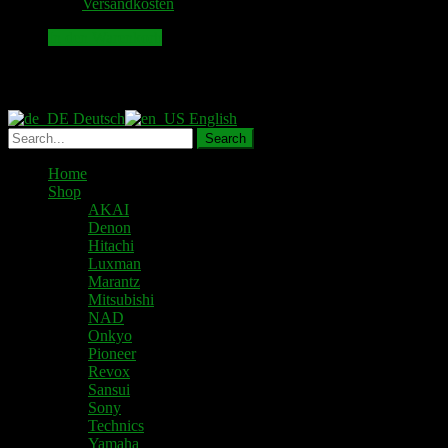
zzgl.
Versandkosten
war:
ist:
56.00 €
48.00 €.
In den Warenkorb
Deutsch
English
Home
Shop
AKAI
Denon
Hitachi
Luxman
Marantz
Mitsubishi
NAD
Onkyo
Pioneer
Revox
Sansui
Sony
Technics
Yamaha