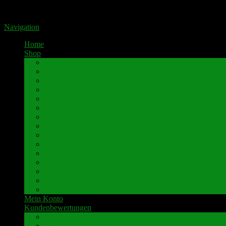
Portal für hochwertige Lautsprecherklemmen by Pavaroty
Navigation
Home
Shop
AKAI
Denon
Hitachi
Luxman
Marantz
Mitsubishi
NAD
Onkyo
Pioneer
Revox
Sansui
Sony
Technics
Yamaha
weitere Marken
Mein Konto
Kundenbewertungen
Umbau-Beispiele
Kundenbewertungen