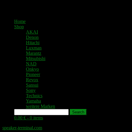
Home
Shop
AKAI
Denon
Hitachi
Luxman
Marantz
Mitsubishi
NAD
Onkyo
Pioneer
Revox
Sansui
Sony
Technics
Yamaha
weitere Marken
Search
0.00 € -
0 items
speaker-terminal.com