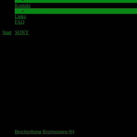
Kontakt
Impressum
Links
FAQ
Start
/
SONY
/ SONY TA F800 ES Lautsprecher-Anschlussklemme
SONY TA F800 ES Lautsprecher-Anschlu
Beschreibung
Rezensionen (0)