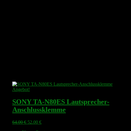
Angebot!
SONY TA-N80ES Lautsprecher-
Anschlussklemme
Ursprünglicher
Aktueller
64.00
€
52.00
€
Preis
Preis