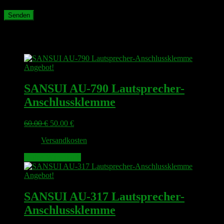
Ähnliche Produkte
Angebot!
SANSUI AU-790 Lautsprecher-
Anschlussklemme
Ursprünglicher
Aktueller
60.00
€
50.00
€
Preis
Preis
zzgl.
Versandkosten
war:
ist:
60.00 €
50.00 €.
In den Warenkorb
Angebot!
SANSUI AU-317 Lautsprecher-
Anschlussklemme