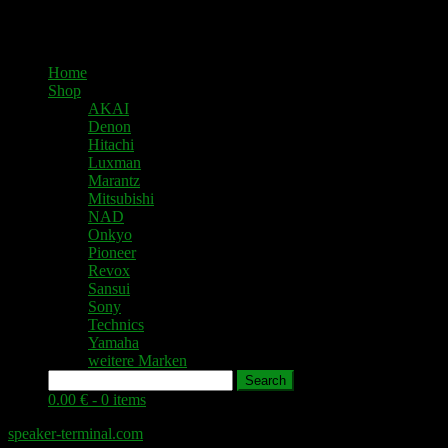
Home
Shop
AKAI
Denon
Hitachi
Luxman
Marantz
Mitsubishi
NAD
Onkyo
Pioneer
Revox
Sansui
Sony
Technics
Yamaha
weitere Marken
Search
0.00 € -
0 items
speaker-terminal.com