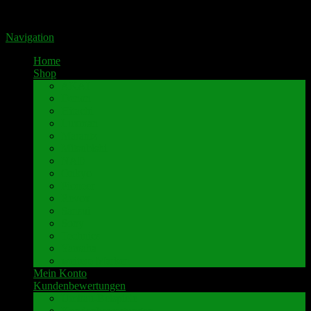
Portal für hochwertige Lautsprecherklemmen by Pavaroty
Navigation
Home
Shop
AKAI
Denon
Hitachi
Luxman
Marantz
Mitsubishi
NAD
Onkyo
Pioneer
Revox
Sansui
Sony
Technics
Yamaha
weitere Marken
Mein Konto
Kundenbewertungen
Umbau-Beispiele
Kundenbewertungen