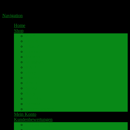
Portal für hochwertige Lautsprecherklemmen by Pavaroty
Navigation
Home
Shop
AKAI
Denon
Hitachi
Luxman
Marantz
Mitsubishi
NAD
Onkyo
Pioneer
Revox
Sansui
Sony
Technics
Yamaha
weitere Marken
Mein Konto
Kundenbewertungen
Umbau-Beispiele
Kundenbewertungen