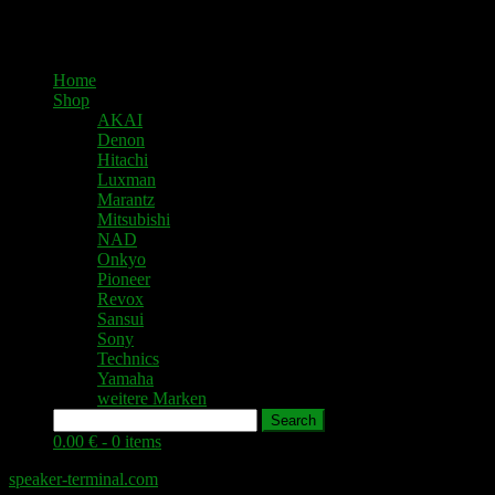
Home
Shop
AKAI
Denon
Hitachi
Luxman
Marantz
Mitsubishi
NAD
Onkyo
Pioneer
Revox
Sansui
Sony
Technics
Yamaha
weitere Marken
Search
0.00 € -
0 items
speaker-terminal.com