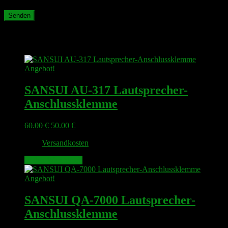
Ähnliche Produkte
Angebot!
SANSUI AU-317 Lautsprecher-
Anschlussklemme
Ursprünglicher
Aktueller
60.00
€
50.00
€
Preis
Preis
zzgl.
Versandkosten
war:
ist:
60.00 €
50.00 €.
In den Warenkorb
Angebot!
SANSUI QA-7000 Lautsprecher-
Anschlussklemme