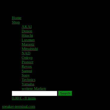
Home
Shop
AKAI
Denon
Hitachi
Luxman
Marantz
Mitsubishi
NAD
Onkyo
Pioneer
Revox
Sansui
Sony
Technics
Yamaha
weitere Marken
Search
0.00 € -
0 items
speaker-terminal.com