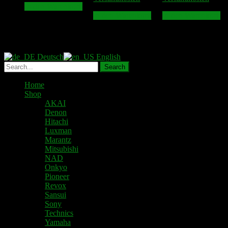
In den Warenkorb
In den Warenkorb
In den Warenkorb
Deutsch
English
Home
Shop
AKAI
Denon
Hitachi
Luxman
Marantz
Mitsubishi
NAD
Onkyo
Pioneer
Revox
Sansui
Sony
Technics
Yamaha