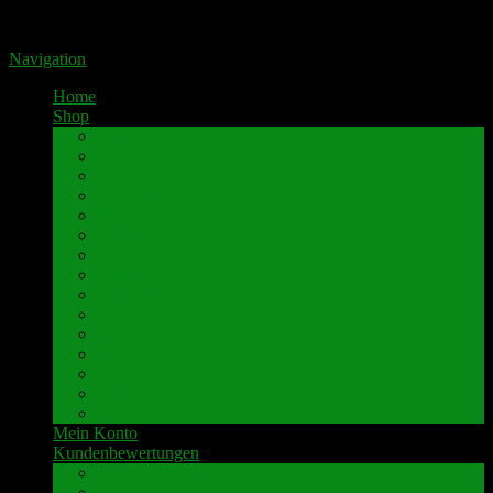
Portal für hochwertige Lautsprecherklemmen by Pavaroty
Navigation
Home
Shop
AKAI
Denon
Hitachi
Luxman
Marantz
Mitsubishi
NAD
Onkyo
Pioneer
Revox
Sansui
Sony
Technics
Yamaha
weitere Marken
Mein Konto
Kundenbewertungen
Umbau-Beispiele
Kundenbewertungen