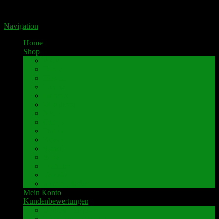
Portal für hochwertige Lautsprecherklemmen by Pavaroty
Navigation
Home
Shop
AKAI
Denon
Hitachi
Luxman
Marantz
Mitsubishi
NAD
Onkyo
Pioneer
Revox
Sansui
Sony
Technics
Yamaha
weitere Marken
Mein Konto
Kundenbewertungen
Umbau-Beispiele
Kundenbewertungen