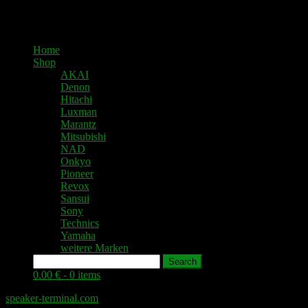
Home
Shop
AKAI
Denon
Hitachi
Luxman
Marantz
Mitsubishi
NAD
Onkyo
Pioneer
Revox
Sansui
Sony
Technics
Yamaha
weitere Marken
Search
0.00 € -
0 items
speaker-terminal.com