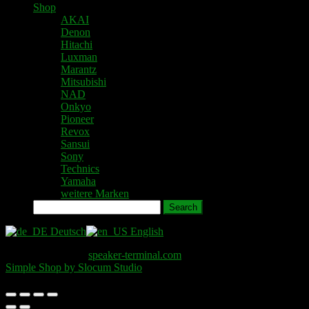
Shop
AKAI
Denon
Hitachi
Luxman
Marantz
Mitsubishi
NAD
Onkyo
Pioneer
Revox
Sansui
Sony
Technics
Yamaha
weitere Marken
Search
Deutsch
English
Copyright © 2026
speaker-terminal.com
. All Rights Reserved.
Simple Shop by Slocum Studio