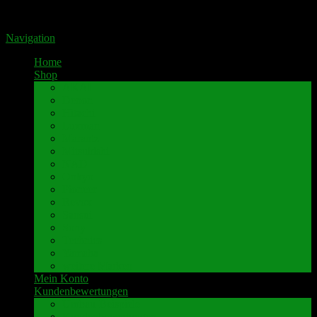
Portal für hochwertige Lautsprecherklemmen by Pavaroty
Navigation
Home
Shop
AKAI
Denon
Hitachi
Luxman
Marantz
Mitsubishi
NAD
Onkyo
Pioneer
Revox
Sansui
Sony
Technics
Yamaha
weitere Marken
Mein Konto
Kundenbewertungen
Umbau-Beispiele
Kundenbewertungen