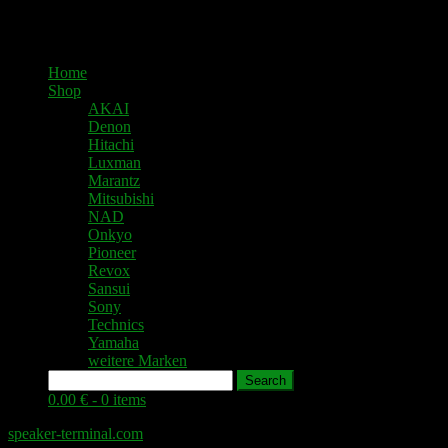
Home
Shop
AKAI
Denon
Hitachi
Luxman
Marantz
Mitsubishi
NAD
Onkyo
Pioneer
Revox
Sansui
Sony
Technics
Yamaha
weitere Marken
Search
0.00 € -
0 items
speaker-terminal.com