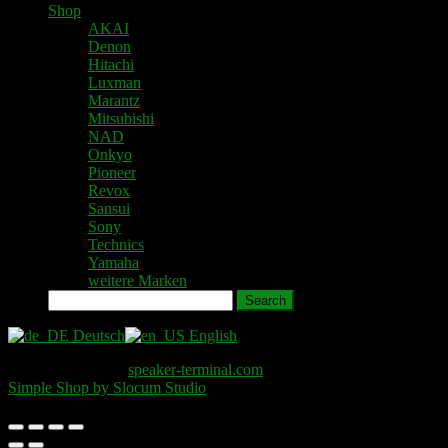
Shop
AKAI
Denon
Hitachi
Luxman
Marantz
Mitsubishi
NAD
Onkyo
Pioneer
Revox
Sansui
Sony
Technics
Yamaha
weitere Marken
Search
Deutsch
English
Copyright © 2026
speaker-terminal.com
. All Rights Reserved.
Simple Shop by Slocum Studio