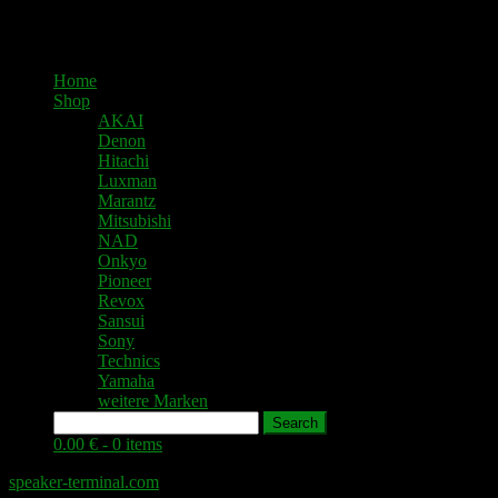
Home
Shop
AKAI
Denon
Hitachi
Luxman
Marantz
Mitsubishi
NAD
Onkyo
Pioneer
Revox
Sansui
Sony
Technics
Yamaha
weitere Marken
Search
0.00 € -
0 items
speaker-terminal.com