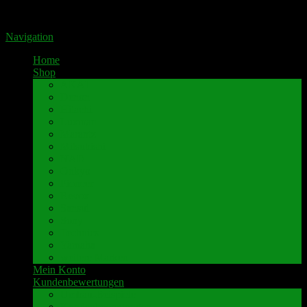
Portal für hochwertige Lautsprecherklemmen by Pavaroty
Navigation
Home
Shop
AKAI
Denon
Hitachi
Luxman
Marantz
Mitsubishi
NAD
Onkyo
Pioneer
Revox
Sansui
Sony
Technics
Yamaha
weitere Marken
Mein Konto
Kundenbewertungen
Umbau-Beispiele
Kundenbewertungen