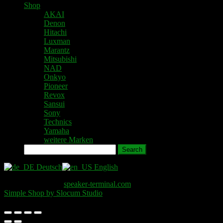
Shop
AKAI
Denon
Hitachi
Luxman
Marantz
Mitsubishi
NAD
Onkyo
Pioneer
Revox
Sansui
Sony
Technics
Yamaha
weitere Marken
Search
Deutsch
English
Copyright © 2026
speaker-terminal.com
. All Rights Reserved.
Simple Shop by Slocum Studio