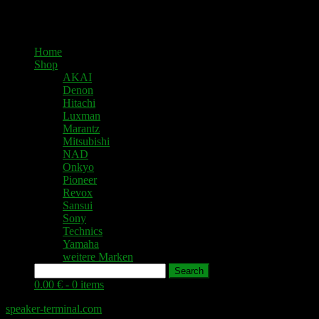
Home
Shop
AKAI
Denon
Hitachi
Luxman
Marantz
Mitsubishi
NAD
Onkyo
Pioneer
Revox
Sansui
Sony
Technics
Yamaha
weitere Marken
Search
0.00 € -
0 items
speaker-terminal.com