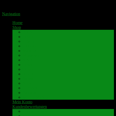
Portal für hochwertige Lautsprecherklemmen by Pavaroty
Navigation
Home
Shop
AKAI
Denon
Hitachi
Luxman
Marantz
Mitsubishi
NAD
Onkyo
Pioneer
Revox
Sansui
Sony
Technics
Yamaha
weitere Marken
Mein Konto
Kundenbewertungen
Umbau-Beispiele
Kundenbewertungen