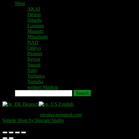
Shop
AKAI
Denon
Hitachi
Luxman
Marantz
Mitsubishi
NAD
Onkyo
Pioneer
Revox
Sansui
Sony
Technics
Yamaha
weitere Marken
Search
Deutsch
English
Copyright © 2026
speaker-terminal.com
. All Rights Reserved.
Simple Shop by Slocum Studio