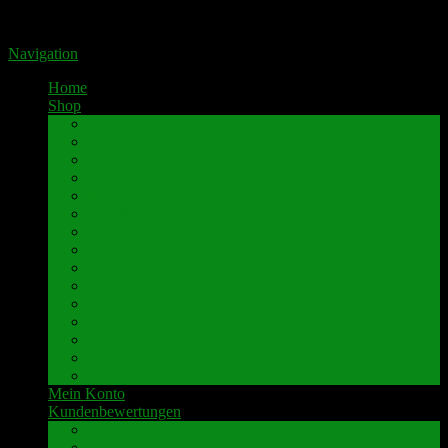
Portal für hochwertige Lautsprecherklemmen by Pavaroty
Navigation
Home
Shop
AKAI
Denon
Hitachi
Luxman
Marantz
Mitsubishi
NAD
Onkyo
Pioneer
Revox
Sansui
Sony
Technics
Yamaha
weitere Marken
Mein Konto
Kundenbewertungen
Umbau-Beispiele
Kundenbewertungen