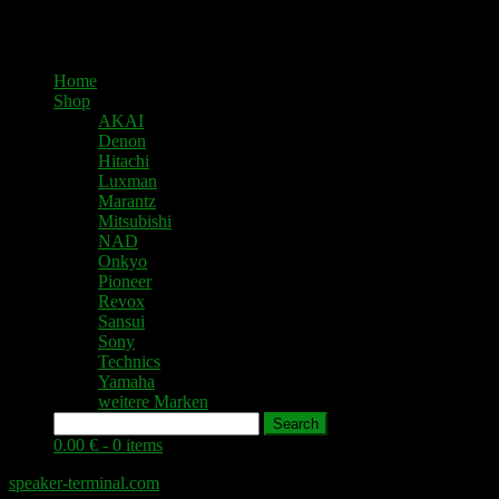
Home
Shop
AKAI
Denon
Hitachi
Luxman
Marantz
Mitsubishi
NAD
Onkyo
Pioneer
Revox
Sansui
Sony
Technics
Yamaha
weitere Marken
Search
0.00 € -
0 items
speaker-terminal.com