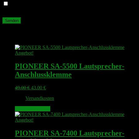
Name, E-Mail-Adresse und Website in diesem Browser für
meinen nächsten Kommentar speichern.
Ähnliche Produkte
Angebot!
PIONEER SA-5500 Lautsprecher-
Anschlussklemme
Ursprünglicher
Aktueller
49.00
€
43.00
€
Preis
Preis
zzgl.
Versandkosten
war:
ist:
49.00 €
43.00 €.
In den Warenkorb
Angebot!
PIONEER SA-7400 Lautsprecher-