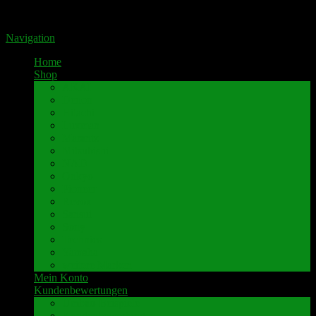
Portal für hochwertige Lautsprecherklemmen by Pavaroty
Navigation
Home
Shop
AKAI
Denon
Hitachi
Luxman
Marantz
Mitsubishi
NAD
Onkyo
Pioneer
Revox
Sansui
Sony
Technics
Yamaha
weitere Marken
Mein Konto
Kundenbewertungen
Umbau-Beispiele
Kundenbewertungen