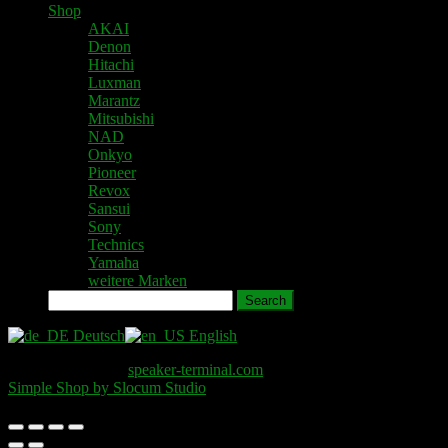
Shop
AKAI
Denon
Hitachi
Luxman
Marantz
Mitsubishi
NAD
Onkyo
Pioneer
Revox
Sansui
Sony
Technics
Yamaha
weitere Marken
Search
Deutsch
English
Copyright © 2026
speaker-terminal.com
. All Rights Reserved.
Simple Shop by Slocum Studio