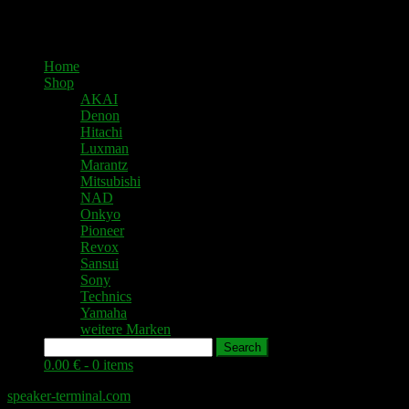
Home
Shop
AKAI
Denon
Hitachi
Luxman
Marantz
Mitsubishi
NAD
Onkyo
Pioneer
Revox
Sansui
Sony
Technics
Yamaha
weitere Marken
Search
0.00 € -
0 items
speaker-terminal.com