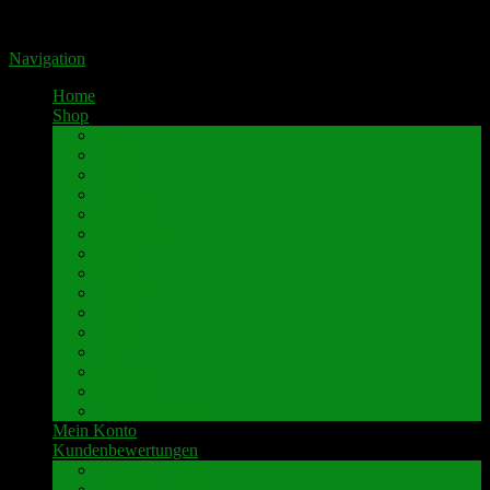
Portal für hochwertige Lautsprecherklemmen by Pavaroty
Navigation
Home
Shop
AKAI
Denon
Hitachi
Luxman
Marantz
Mitsubishi
NAD
Onkyo
Pioneer
Revox
Sansui
Sony
Technics
Yamaha
weitere Marken
Mein Konto
Kundenbewertungen
Umbau-Beispiele
Kundenbewertungen