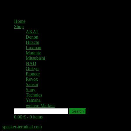
Home
Shop
AKAI
Denon
Hitachi
Luxman
Marantz
Mitsubishi
NAD
Onkyo
Pioneer
Revox
Sansui
Sony
Technics
Yamaha
weitere Marken
Search
0.00 € -
0 items
speaker-terminal.com