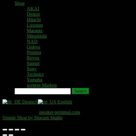
Shop
AKAI
Denon
Hitachi
Luxman
Marantz
Mitsubishi
NAD
Onkyo
Pioneer
Revox
Sansui
Sony
Technics
Yamaha
weitere Marken
Search
Deutsch
English
Copyright © 2026
speaker-terminal.com
. All Rights Reserved.
Simple Shop by Slocum Studio