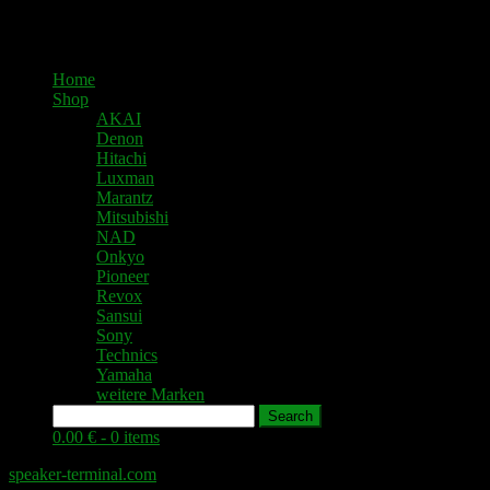
Home
Shop
AKAI
Denon
Hitachi
Luxman
Marantz
Mitsubishi
NAD
Onkyo
Pioneer
Revox
Sansui
Sony
Technics
Yamaha
weitere Marken
Search
0.00 € -
0 items
speaker-terminal.com