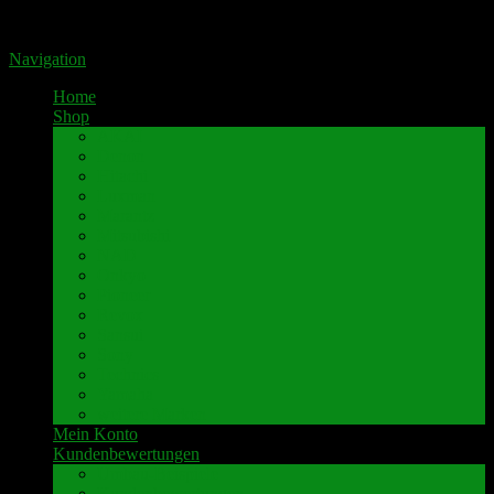
Portal für hochwertige Lautsprecherklemmen by Pavaroty
Navigation
Home
Shop
AKAI
Denon
Hitachi
Luxman
Marantz
Mitsubishi
NAD
Onkyo
Pioneer
Revox
Sansui
Sony
Technics
Yamaha
weitere Marken
Mein Konto
Kundenbewertungen
Umbau-Beispiele
Kundenbewertungen