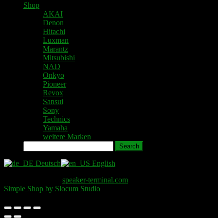
Shop
AKAI
Denon
Hitachi
Luxman
Marantz
Mitsubishi
NAD
Onkyo
Pioneer
Revox
Sansui
Sony
Technics
Yamaha
weitere Marken
Search
Deutsch
English
Copyright © 2026
speaker-terminal.com
. All Rights Reserved.
Simple Shop by Slocum Studio