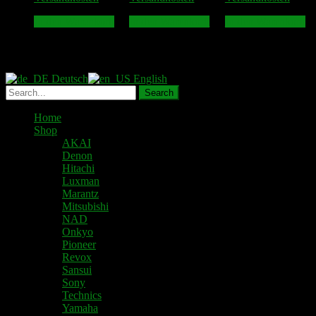
In den Warenkorb
In den Warenkorb
In den Warenkorb
Deutsch
English
Home
Shop
AKAI
Denon
Hitachi
Luxman
Marantz
Mitsubishi
NAD
Onkyo
Pioneer
Revox
Sansui
Sony
Technics
Yamaha