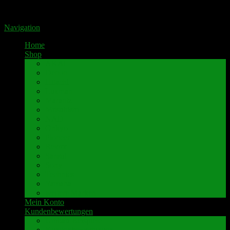
Portal für hochwertige Lautsprecherklemmen by Pavaroty
Navigation
Home
Shop
AKAI
Denon
Hitachi
Luxman
Marantz
Mitsubishi
NAD
Onkyo
Pioneer
Revox
Sansui
Sony
Technics
Yamaha
weitere Marken
Mein Konto
Kundenbewertungen
Umbau-Beispiele
Kundenbewertungen