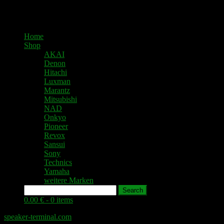
Home
Shop
AKAI
Denon
Hitachi
Luxman
Marantz
Mitsubishi
NAD
Onkyo
Pioneer
Revox
Sansui
Sony
Technics
Yamaha
weitere Marken
Search
0.00 € -
0 items
speaker-terminal.com