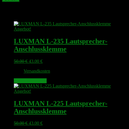
Ähnliche Produkte
Angebot!
LUXMAN L-235 Lautsprecher-
Anschlussklemme
Ursprünglicher
Aktueller
50.00
€
43.00
€
Preis
Preis
zzgl.
Versandkosten
war:
ist:
50.00 €
43.00 €.
In den Warenkorb
Angebot!
LUXMAN L-225 Lautsprecher-
Anschlussklemme
Ursprünglicher
Aktueller
50.00
€
43.00
€
Preis
Preis