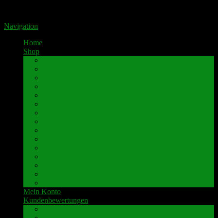
Portal für hochwertige Lautsprecherklemmen by Pavaroty
Navigation
Home
Shop
AKAI
Denon
Hitachi
Luxman
Marantz
Mitsubishi
NAD
Onkyo
Pioneer
Revox
Sansui
Sony
Technics
Yamaha
weitere Marken
Mein Konto
Kundenbewertungen
Umbau-Beispiele
Kundenbewertungen