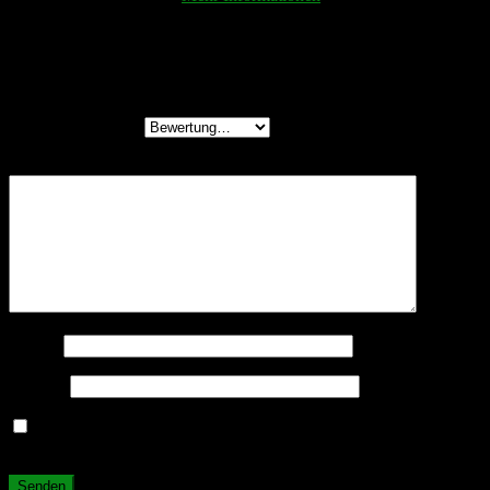
Füge deine Rezension hinzu
Deine E-Mail-Adresse wird nicht veröffentlicht.
Erforderliche
Felder sind mit
*
markiert
Deine Bewertung
*
Deine Rezension
*
Name
*
E-Mail
*
Name, E-Mail-Adresse und Website in diesem Browser für
meinen nächsten Kommentar speichern.