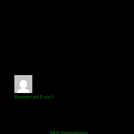
werden.
Passen perfekt als Ersatz für die Original Plastik-Klemmen. Damit
lassen sich viel dickere Kabel sowie 4 mm Bananenstecker und
Standard Spaten anschliessen.
Befestigungsschrauben werden mitgeliefert.
1 Rezension für
LUXMAN L-525
Lautsprecher-Anschlussklemme inkl.
Leiterplatte
Bewertet mit
5
von 5
Stefan Menne
–
20. Juli 2022
Sehr gut verarbeitet und passgenau. Top beschrieben mit
Farbgebung. Extrem leichter Einbau! Danke
Verifizierter Kauf.
Mehr Informationen