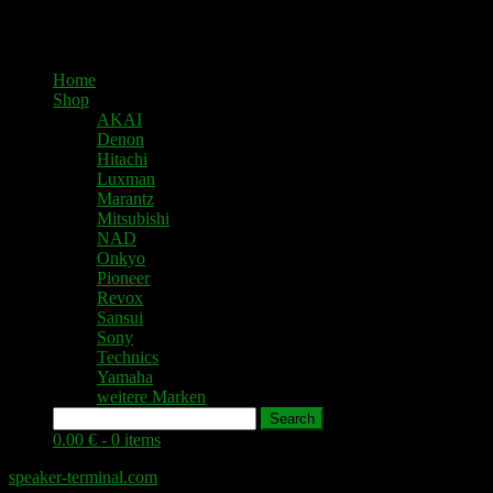
Home
Shop
AKAI
Denon
Hitachi
Luxman
Marantz
Mitsubishi
NAD
Onkyo
Pioneer
Revox
Sansui
Sony
Technics
Yamaha
weitere Marken
Search
0.00 € -
0 items
speaker-terminal.com