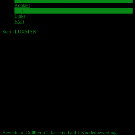
Kontakt
Impressum
Links
FAQ
Start
/
LUXMAN
/ LUXMAN L-525 Lautsprecher-
Anschlussklemme inkl. Leiterplatte
LUXMAN L-525 Lautsprecher-
Anschlussklemme inkl. Leiterplatte
Angebot!
LUXMAN L-525 Lautsprecher-Anschlussklemme inkl.
Leiterplatte
Bewertet mit
5.00
von 5, basierend auf
1
Kundenbewertung