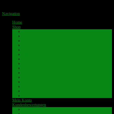
Portal für hochwertige Lautsprecherklemmen by Pavaroty
Navigation
Home
Shop
AKAI
Denon
Hitachi
Luxman
Marantz
Mitsubishi
NAD
Onkyo
Pioneer
Revox
Sansui
Sony
Technics
Yamaha
weitere Marken
Mein Konto
Kundenbewertungen
Umbau-Beispiele
Kundenbewertungen