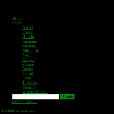
Home
Shop
AKAI
Denon
Hitachi
Luxman
Marantz
Mitsubishi
NAD
Onkyo
Pioneer
Revox
Sansui
Sony
Technics
Yamaha
weitere Marken
Search
0.00 € -
0 items
speaker-terminal.com