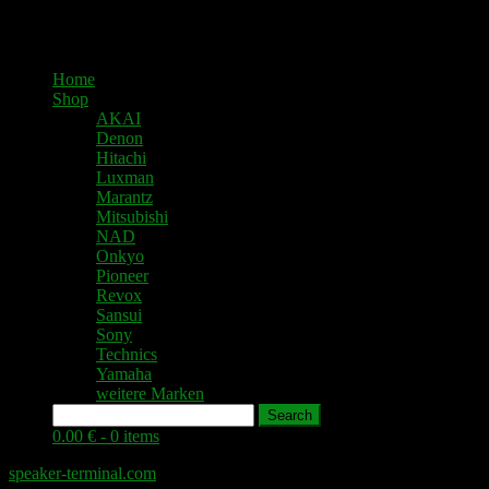
Home
Shop
AKAI
Denon
Hitachi
Luxman
Marantz
Mitsubishi
NAD
Onkyo
Pioneer
Revox
Sansui
Sony
Technics
Yamaha
weitere Marken
Search
0.00 € -
0 items
speaker-terminal.com