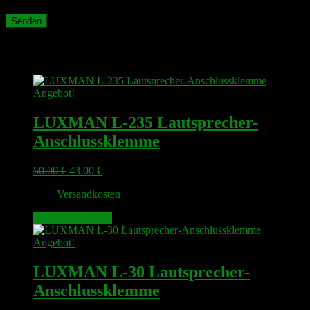
Ähnliche Produkte
Angebot!
LUXMAN L-235 Lautsprecher-
Anschlussklemme
Ursprünglicher
Aktueller
50.00
€
43.00
€
Preis
Preis
zzgl.
Versandkosten
war:
ist:
50.00 €
43.00 €.
In den Warenkorb
Angebot!
LUXMAN L-30 Lautsprecher-
Anschlussklemme