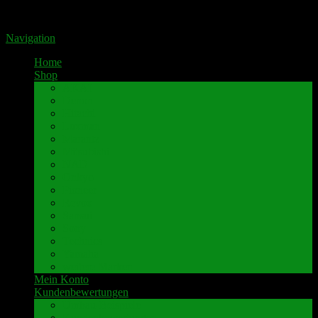
Portal für hochwertige Lautsprecherklemmen by Pavaroty
Navigation
Home
Shop
AKAI
Denon
Hitachi
Luxman
Marantz
Mitsubishi
NAD
Onkyo
Pioneer
Revox
Sansui
Sony
Technics
Yamaha
weitere Marken
Mein Konto
Kundenbewertungen
Umbau-Beispiele
Kundenbewertungen