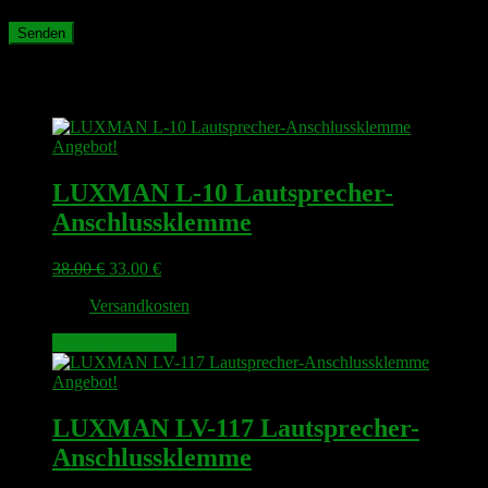
Ähnliche Produkte
Angebot!
LUXMAN L-10 Lautsprecher-
Anschlussklemme
Ursprünglicher
Aktueller
38.00
€
33.00
€
Preis
Preis
zzgl.
Versandkosten
war:
ist:
38.00 €
33.00 €.
In den Warenkorb
Angebot!
LUXMAN LV-117 Lautsprecher-
Anschlussklemme