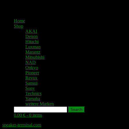
Home
Shop
AKAI
Denon
Hitachi
Luxman
Marantz
Mitsubishi
NAD
Onkyo
Pioneer
Revox
Sansui
Sony
Technics
Yamaha
weitere Marken
Search
0.00 € -
0 items
speaker-terminal.com