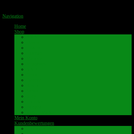
Portal für hochwertige Lautsprecherklemmen by Pavaroty
Navigation
Home
Shop
AKAI
Denon
Hitachi
Luxman
Marantz
Mitsubishi
NAD
Onkyo
Pioneer
Revox
Sansui
Sony
Technics
Yamaha
weitere Marken
Mein Konto
Kundenbewertungen
Umbau-Beispiele
Kundenbewertungen