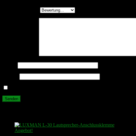
Deine Bewertung
*
Deine Rezension
*
Name
*
E-Mail
*
Name, E-Mail-Adresse und Website in diesem Browser für meine
Ähnliche Produkte
Angebot!