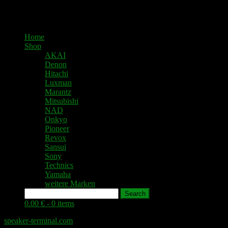
Home
Shop
AKAI
Denon
Hitachi
Luxman
Marantz
Mitsubishi
NAD
Onkyo
Pioneer
Revox
Sansui
Sony
Technics
Yamaha
weitere Marken
Search
0.00 € -
0 items
speaker-terminal.com