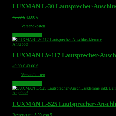
LUXMAN L-30 Lautsprecher-Anschlu
Ursprünglicher
Aktueller
49.00
€
43.00
€
Preis
Preis
zzgl.
Versandkosten
war:
ist:
49.00 €
43.00 €.
In den Warenkorb
Angebot!
LUXMAN LV-117 Lautsprecher-Ansch
Ursprünglicher
Aktueller
49.00
€
43.00
€
Preis
Preis
zzgl.
Versandkosten
war:
ist:
49.00 €
43.00 €.
In den Warenkorb
Angebot!
LUXMAN L-525 Lautsprecher-Anschlus
Bewertet mit
5.00
von 5