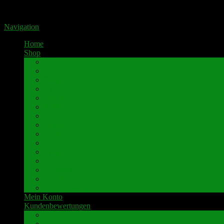
Portal für hochwertige Lautsprecherklemmen by Pavaroty
Navigation
Home
Shop
AKAI
Denon
Hitachi
Luxman
Marantz
Mitsubishi
NAD
Onkyo
Pioneer
Revox
Sansui
Sony
Technics
Yamaha
weitere Marken
Mein Konto
Kundenbewertungen
Umbau-Beispiele
Kundenbewertungen