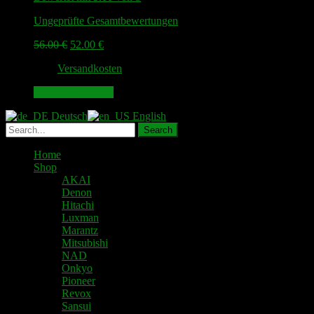
Ungeprüfte Gesamtbewertungen
Ursprünglicher
Aktueller
56.00
€
52.00
€
Preis
Preis
zzgl.
Versandkosten
war:
ist:
56.00 €
52.00 €.
In den Warenkorb
Deutsch
English
Home
Shop
AKAI
Denon
Hitachi
Luxman
Marantz
Mitsubishi
NAD
Onkyo
Pioneer
Revox
Sansui