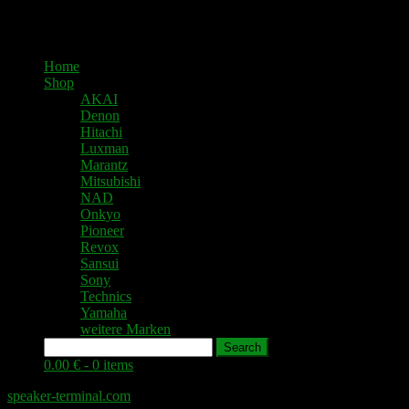
Home
Shop
AKAI
Denon
Hitachi
Luxman
Marantz
Mitsubishi
NAD
Onkyo
Pioneer
Revox
Sansui
Sony
Technics
Yamaha
weitere Marken
Search
0.00 € -
0 items
speaker-terminal.com