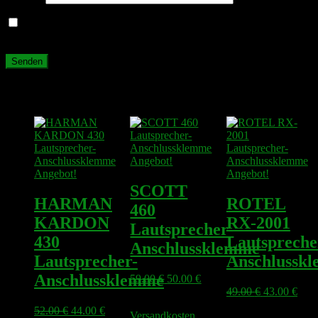
Name, E-Mail-Adresse und Website in diesem Browser für
meinen nächsten Kommentar speichern.
Ähnliche Produkte
Angebot!
Angebot!
Angebot!
SCOTT
HARMAN
ROTEL
460
KARDON
RX-2001
Lautsprecher-
430
Lautspreche
Anschlussklemme
Lautsprecher-
Anschlussk
Anschlussklemme
Ursprünglicher
Aktueller
59.00
€
50.00
€
Preis
Preis
Ursprünglic
Aktu
49.00
€
43.00
€
zzgl.
war:
ist:
Preis
Prei
Ursprünglicher
Aktueller
52.00
€
44.00
€
Versandkosten
zzgl.
59.00 €
50.00 €.
war:
ist: