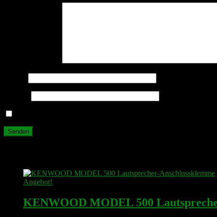
Deine Rezension
*
Name
*
E-Mail
*
Name, E-Mail-Adresse und Website in diesem Browser für meine
Ähnliche Produkte
Angebot!
KENWOOD MODEL 500 Lautsprecher