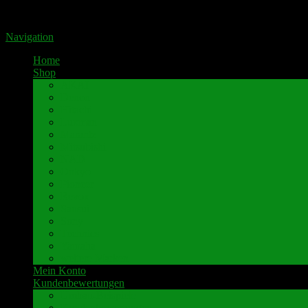
Portal für hochwertige Lautsprecherklemmen by Pavaroty
Navigation
Home
Shop
AKAI
Denon
Hitachi
Luxman
Marantz
Mitsubishi
NAD
Onkyo
Pioneer
Revox
Sansui
Sony
Technics
Yamaha
weitere Marken
Mein Konto
Kundenbewertungen
Umbau-Beispiele
Kundenbewertungen