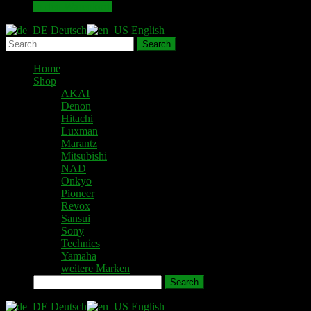
In den Warenkorb
Deutsch
English
Home
Shop
AKAI
Denon
Hitachi
Luxman
Marantz
Mitsubishi
NAD
Onkyo
Pioneer
Revox
Sansui
Sony
Technics
Yamaha
weitere Marken
Search
Deutsch
English