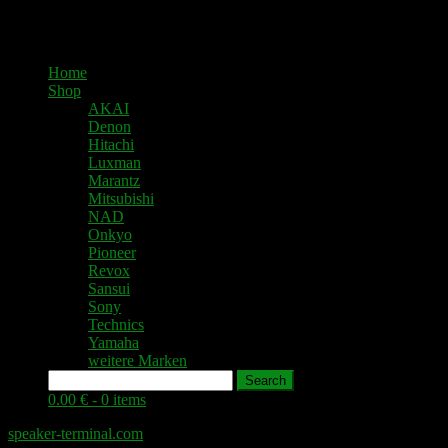
Home
Shop
AKAI
Denon
Hitachi
Luxman
Marantz
Mitsubishi
NAD
Onkyo
Pioneer
Revox
Sansui
Sony
Technics
Yamaha
weitere Marken
Search
0.00 € -
0 items
speaker-terminal.com