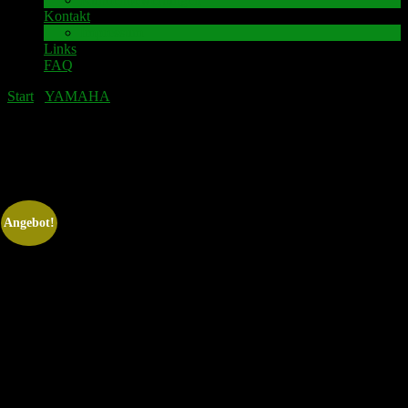
Kontakt
Impressum
Links
FAQ
Start
/
YAMAHA
/ YAMAHA MX-830 Lautsprecher-
Anschlussklemme inkl. Leiterplatte
YAMAHA MX-830 Lautsprecher-
Anschlussklemme inkl. Leiterplatte
Angebot!
YAMAHA MX-830 Lautsprecher-Anschlussklemme inkl.
Leiterplatte