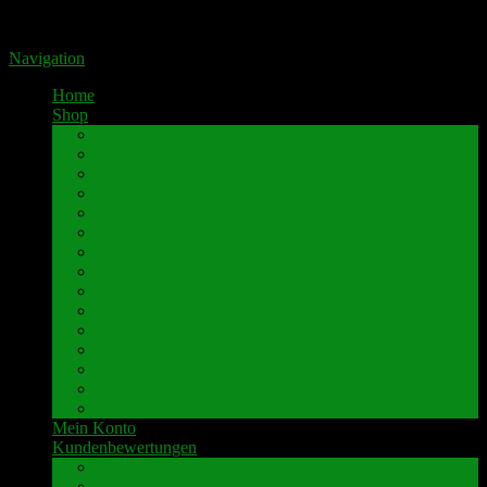
Portal für hochwertige Lautsprecherklemmen by Pavaroty
Navigation
Home
Shop
AKAI
Denon
Hitachi
Luxman
Marantz
Mitsubishi
NAD
Onkyo
Pioneer
Revox
Sansui
Sony
Technics
Yamaha
weitere Marken
Mein Konto
Kundenbewertungen
Umbau-Beispiele
Kundenbewertungen