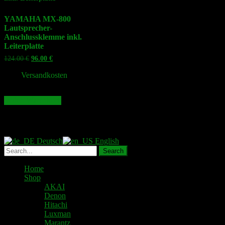
YAMAHA MX-800
Lautsprecher-
Anschlussklemme inkl.
Leiterplatte
Ursprünglicher
Aktueller
124.00
€
96.00
€
Preis
Preis
war:
ist:
zzgl.
Versandkosten
124.00 €
96.00 €.
In den Warenkorb
Deutsch
English
Home
Shop
AKAI
Denon
Hitachi
Luxman
Marantz