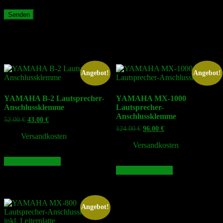
Ähnliche Produkte
Angebot!
Angebot!
YAMAHA B-2 Lautsprecher-
YAMAHA MX-1000
Anschlussklemme
Lautsprecher-
Anschlussklemme
Ursprünglicher
Aktueller
52.00
€
43.00
€
Preis
Preis
Ursprünglicher
Aktueller
124.00
€
96.00
€
war:
ist:
zzgl.
Versandkosten
Preis
Preis
52.00 €
43.00 €.
war:
ist:
zzgl.
Versandkosten
124.00 €
96.00 €.
In den Warenkorb
In den Warenkorb
Angebot!