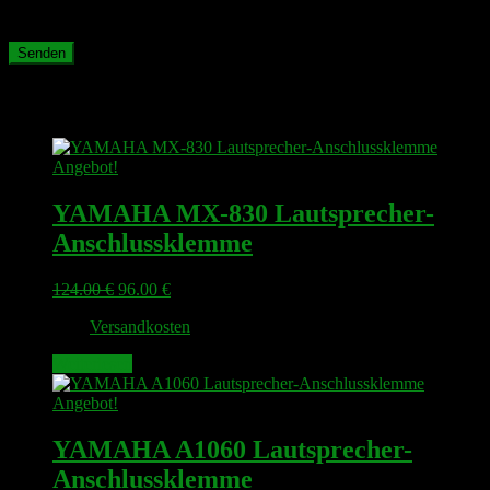
meinen nächsten Kommentar speichern.
Ähnliche Produkte
Angebot!
YAMAHA MX-830 Lautsprecher-
Anschlussklemme
Ursprünglicher
Aktueller
124.00
€
96.00
€
Preis
Preis
zzgl.
Versandkosten
war:
ist:
124.00 €
96.00 €.
Weiterlesen
Angebot!
YAMAHA A1060 Lautsprecher-
Anschlussklemme