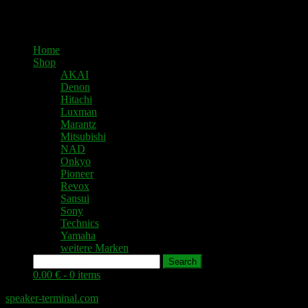
Home
Shop
AKAI
Denon
Hitachi
Luxman
Marantz
Mitsubishi
NAD
Onkyo
Pioneer
Revox
Sansui
Sony
Technics
Yamaha
weitere Marken
Search
0.00 € -
0 items
speaker-terminal.com