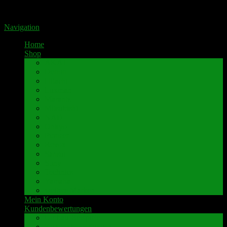
Portal für hochwertige Lautsprecherklemmen by Pavaroty
Navigation
Home
Shop
AKAI
Denon
Hitachi
Luxman
Marantz
Mitsubishi
NAD
Onkyo
Pioneer
Revox
Sansui
Sony
Technics
Yamaha
weitere Marken
Mein Konto
Kundenbewertungen
Umbau-Beispiele
Kundenbewertungen