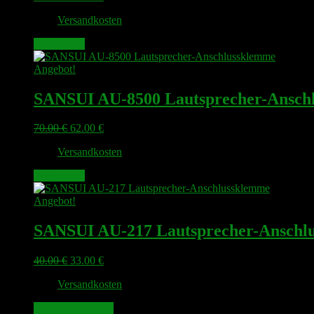
Preis
Preis
zzgl.
Versandkosten
war:
ist:
48.00 €
43.00 €.
Weiterlesen
Angebot!
SANSUI AU-8500 Lautsprecher-Ansch
Ursprünglicher
Aktueller
70.00
€
62.00
€
Preis
Preis
zzgl.
Versandkosten
war:
ist:
70.00 €
62.00 €.
Weiterlesen
Angebot!
SANSUI AU-217 Lautsprecher-Anschl
Ursprünglicher
Aktueller
40.00
€
33.00
€
Preis
Preis
zzgl.
Versandkosten
war:
ist:
40.00 €
33.00 €.
In den Warenkorb