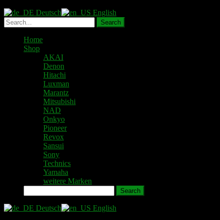
Deutsch
English
Home
Shop
AKAI
Denon
Hitachi
Luxman
Marantz
Mitsubishi
NAD
Onkyo
Pioneer
Revox
Sansui
Sony
Technics
Yamaha
weitere Marken
Search
Deutsch
English