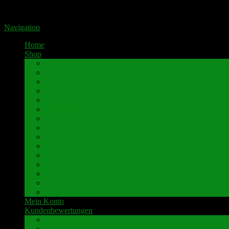
Portal für hochwertige Lautsprecherklemmen by Pavaroty
Navigation
Home
Shop
AKAI
Denon
Hitachi
Luxman
Marantz
Mitsubishi
NAD
Onkyo
Pioneer
Revox
Sansui
Sony
Technics
Yamaha
weitere Marken
Mein Konto
Kundenbewertungen
Umbau-Beispiele
Kundenbewertungen