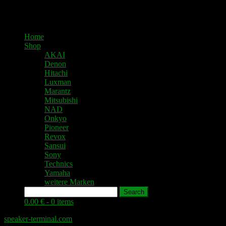
Home
Shop
AKAI
Denon
Hitachi
Luxman
Marantz
Mitsubishi
NAD
Onkyo
Pioneer
Revox
Sansui
Sony
Technics
Yamaha
weitere Marken
Search
0.00 € -
0 items
speaker-terminal.com