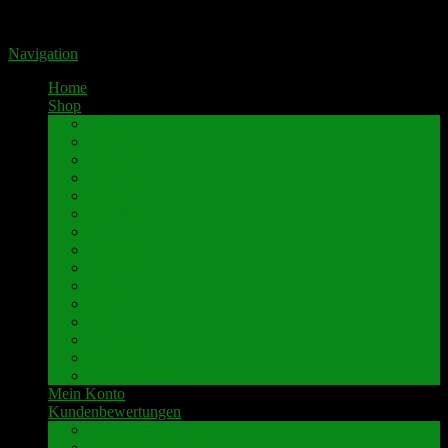
Portal für hochwertige Lautsprecherklemmen by Pavaroty
Navigation
Home
Shop
AKAI
Denon
Hitachi
Luxman
Marantz
Mitsubishi
NAD
Onkyo
Pioneer
Revox
Sansui
Sony
Technics
Yamaha
weitere Marken
Mein Konto
Kundenbewertungen
Umbau-Beispiele
Kundenbewertungen