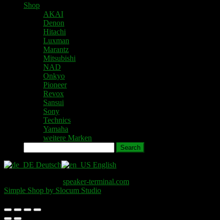
Shop
AKAI
Denon
Hitachi
Luxman
Marantz
Mitsubishi
NAD
Onkyo
Pioneer
Revox
Sansui
Sony
Technics
Yamaha
weitere Marken
Search
Deutsch
English
Copyright © 2026
speaker-terminal.com
. All Rights Reserved.
Simple Shop by Slocum Studio