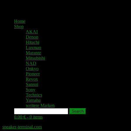
Home
Shop
AKAI
Denon
Hitachi
Luxman
Marantz
Mitsubishi
NAD
Onkyo
Pioneer
Revox
Sansui
Sony
Technics
Yamaha
weitere Marken
Search
0.00 € -
0 items
speaker-terminal.com