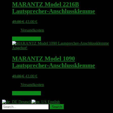
MARANTZ Model 2216B
Lautsprecher-Anschlussklemme
Ursprünglicher
Aktueller
49.00
€
43.00
€
Preis
Preis
zzgl.
Versandkosten
war:
ist:
49.00 €
43.00 €.
In den Warenkorb
Angebot!
MARANTZ Model 1090
Lautsprecher-Anschlussklemme
Ursprünglicher
Aktueller
49.00
€
43.00
€
Preis
Preis
zzgl.
Versandkosten
war:
ist:
49.00 €
43.00 €.
In den Warenkorb
Deutsch
English