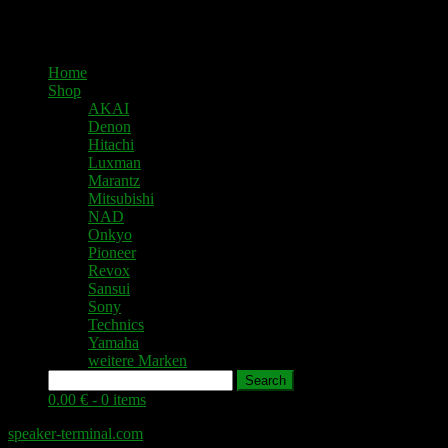
Home
Shop
AKAI
Denon
Hitachi
Luxman
Marantz
Mitsubishi
NAD
Onkyo
Pioneer
Revox
Sansui
Sony
Technics
Yamaha
weitere Marken
Search
0.00 € -
0 items
speaker-terminal.com