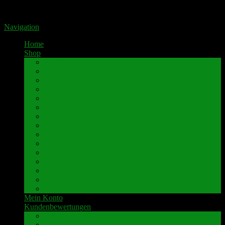
Portal für hochwertige Lautsprecherklemmen by Pavaroty
Navigation
Home
Shop
AKAI
Denon
Hitachi
Luxman
Marantz
Mitsubishi
NAD
Onkyo
Pioneer
Revox
Sansui
Sony
Technics
Yamaha
weitere Marken
Mein Konto
Kundenbewertungen
Umbau-Beispiele
Kundenbewertungen