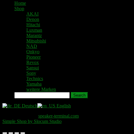
Home
Shop
AKAI
Denon
Hitachi
Luxman
Marantz
Mitsubishi
NAD
Onkyo
Pioneer
Revox
Sansui
Sony
Technics
Yamaha
weitere Marken
Search
Deutsch
English
Copyright © 2026
speaker-terminal.com
. All Rights Reserved.
Simple Shop by Slocum Studio