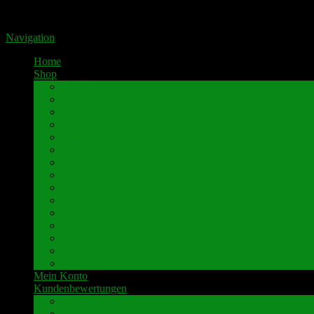
Portal für hochwertige Lautsprecherklemmen by Pavaroty
Navigation
Home
Shop
AKAI
Denon
Hitachi
Luxman
Marantz
Mitsubishi
NAD
Onkyo
Pioneer
Revox
Sansui
Sony
Technics
Yamaha
weitere Marken
Mein Konto
Kundenbewertungen
Umbau-Beispiele
Kundenbewertungen