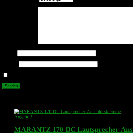
Deine Rezension
*
Name
*
E-Mail
*
Name, E-Mail-Adresse und Website in diesem Browser für meine
Ähnliche Produkte
Angebot!
MARANTZ 170-DC Lautsprecher-Ans