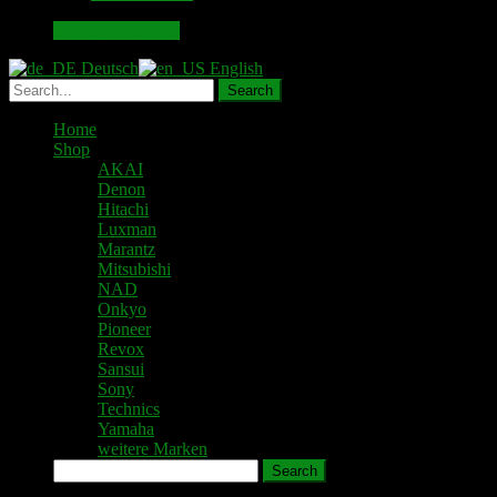
49.00 €
43.00 €.
In den Warenkorb
Deutsch
English
Home
Shop
AKAI
Denon
Hitachi
Luxman
Marantz
Mitsubishi
NAD
Onkyo
Pioneer
Revox
Sansui
Sony
Technics
Yamaha
weitere Marken
Search