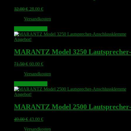
Ursprünglicher
Aktueller
32.00
€
28.00
€
Preis
Preis
zzgl.
Versandkosten
war:
ist:
32.00 €
28.00 €.
In den Warenkorb
Angebot!
MARANTZ Model 3250 Lautsprecher-
Ursprünglicher
Aktueller
71.50
€
60.00
€
Preis
Preis
zzgl.
Versandkosten
war:
ist:
71.50 €
60.00 €.
In den Warenkorb
Angebot!
MARANTZ Model 2500 Lautsprecher-
Ursprünglicher
Aktueller
49.00
€
43.00
€
Preis
Preis
zzgl.
Versandkosten
war:
ist: