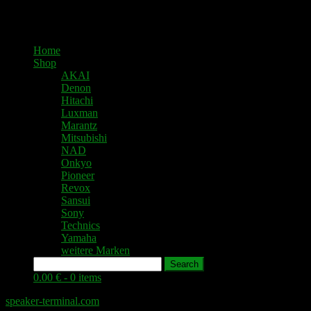
Home
Shop
AKAI
Denon
Hitachi
Luxman
Marantz
Mitsubishi
NAD
Onkyo
Pioneer
Revox
Sansui
Sony
Technics
Yamaha
weitere Marken
Search
0.00 € -
0 items
speaker-terminal.com