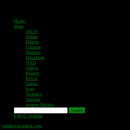
Home
Shop
AKAI
Denon
Hitachi
Luxman
Marantz
Mitsubishi
NAD
Onkyo
Pioneer
Revox
Sansui
Sony
Technics
Yamaha
weitere Marken
Search
0.00 € -
0 items
speaker-terminal.com