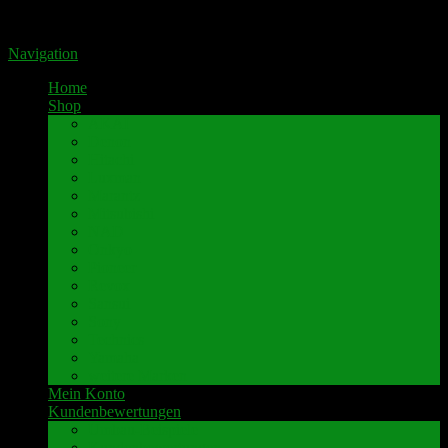
Portal für hochwertige Lautsprecherklemmen by Pavaroty
Navigation
Home
Shop
AKAI
Denon
Hitachi
Luxman
Marantz
Mitsubishi
NAD
Onkyo
Pioneer
Revox
Sansui
Sony
Technics
Yamaha
weitere Marken
Mein Konto
Kundenbewertungen
Umbau-Beispiele
Kundenbewertungen