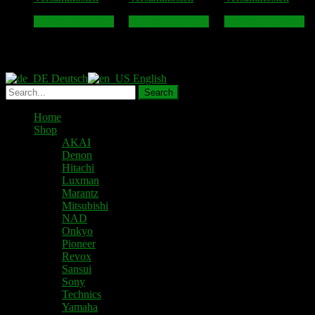
In den Warenkorb
In den Warenkorb
In den Warenkorb
Deutsch
English
Home
Shop
AKAI
Denon
Hitachi
Luxman
Marantz
Mitsubishi
NAD
Onkyo
Pioneer
Revox
Sansui
Sony
Technics
Yamaha