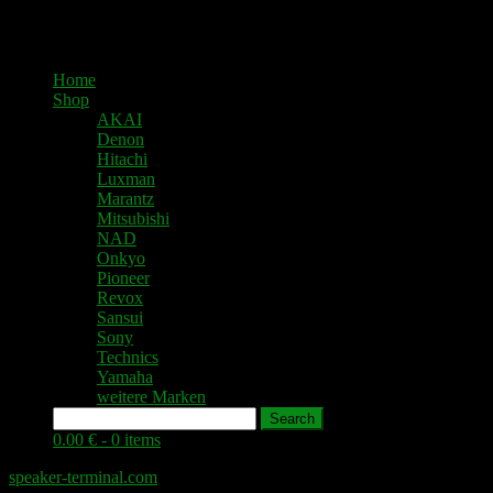
Home
Shop
AKAI
Denon
Hitachi
Luxman
Marantz
Mitsubishi
NAD
Onkyo
Pioneer
Revox
Sansui
Sony
Technics
Yamaha
weitere Marken
Search
0.00 € -
0 items
speaker-terminal.com