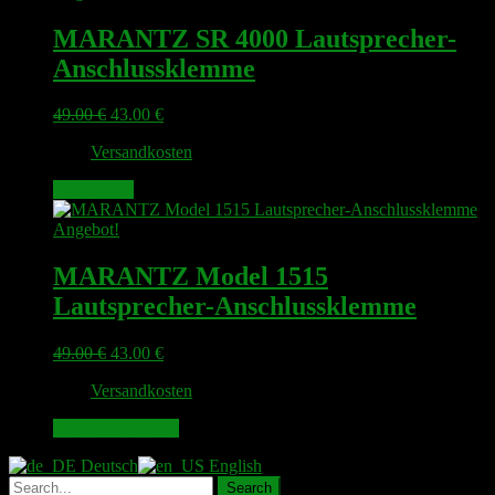
MARANTZ SR 4000 Lautsprecher-
Anschlussklemme
Ursprünglicher
Aktueller
49.00
€
43.00
€
Preis
Preis
zzgl.
Versandkosten
war:
ist:
49.00 €
43.00 €.
Weiterlesen
Angebot!
MARANTZ Model 1515
Lautsprecher-Anschlussklemme
Ursprünglicher
Aktueller
49.00
€
43.00
€
Preis
Preis
zzgl.
Versandkosten
war:
ist:
49.00 €
43.00 €.
In den Warenkorb
Deutsch
English