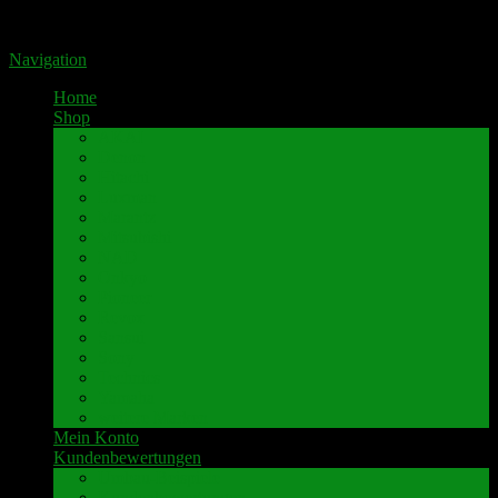
Portal für hochwertige Lautsprecherklemmen by Pavaroty
Navigation
Home
Shop
AKAI
Denon
Hitachi
Luxman
Marantz
Mitsubishi
NAD
Onkyo
Pioneer
Revox
Sansui
Sony
Technics
Yamaha
weitere Marken
Mein Konto
Kundenbewertungen
Umbau-Beispiele
Kundenbewertungen