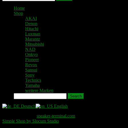
Home
Shop
AKAI
Denon
Hitachi
Luxman
Marantz
Mitsubishi
NAD
Onkyo
Pioneer
Revox
Sansui
Sony
Technics
Yamaha
weitere Marken
Search
Deutsch
English
Copyright © 2026
speaker-terminal.com
. All Rights Reserved.
Simple Shop by Slocum Studio