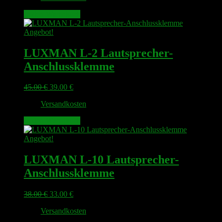
49.00 €
43.00 €.
In den Warenkorb
Angebot!
LUXMAN L-2 Lautsprecher-
Anschlussklemme
Ursprünglicher
Aktueller
45.00
€
39.00
€
Preis
Preis
zzgl.
Versandkosten
war:
ist:
45.00 €
39.00 €.
In den Warenkorb
Angebot!
LUXMAN L-10 Lautsprecher-
Anschlussklemme
Ursprünglicher
Aktueller
38.00
€
33.00
€
Preis
Preis
zzgl.
Versandkosten
war:
ist:
38.00 €
33.00 €.