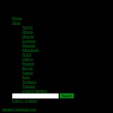
Home
Shop
AKAI
Denon
Hitachi
Luxman
Marantz
Mitsubishi
NAD
Onkyo
Pioneer
Revox
Sansui
Sony
Technics
Yamaha
weitere Marken
Search
0.00 € -
0 items
speaker-terminal.com