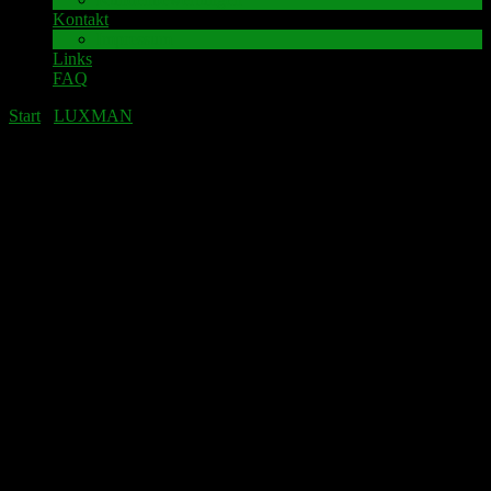
Kontakt
Impressum
Links
FAQ
Start
/
LUXMAN
/ LUXMAN LV-112 Lautsprecher-
Anschlussklemme inkl. Leiterplatte
LUXMAN LV-112 Lautsprecher-
Anschlussklemme inkl. Leiterplatte
Angebot!
LUXMAN LV-112 Lautsprecher-Anschlussklemme inkl.
Leiterplatte