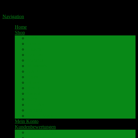
Portal für hochwertige Lautsprecherklemmen by Pavaroty
Navigation
Home
Shop
AKAI
Denon
Hitachi
Luxman
Marantz
Mitsubishi
NAD
Onkyo
Pioneer
Revox
Sansui
Sony
Technics
Yamaha
weitere Marken
Mein Konto
Kundenbewertungen
Umbau-Beispiele
Kundenbewertungen