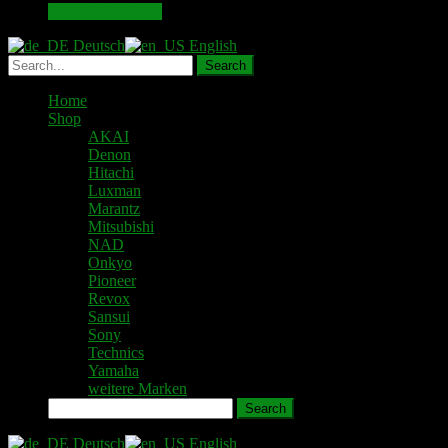
In den Warenkorb
Deutsch
English
Home
Shop
AKAI
Denon
Hitachi
Luxman
Marantz
Mitsubishi
NAD
Onkyo
Pioneer
Revox
Sansui
Sony
Technics
Yamaha
weitere Marken
Search
Deutsch
English