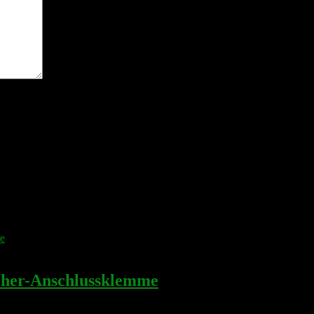
n nächsten Kommentar speichern.
her-Anschlussklemme