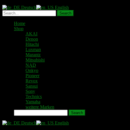
Deutsch
English
Home
Shop
AKAI
Denon
Hitachi
Luxman
Marantz
Mitsubishi
NAD
Onkyo
Pioneer
Revox
Sansui
Sony
Technics
Yamaha
weitere Marken
Search
Deutsch
English