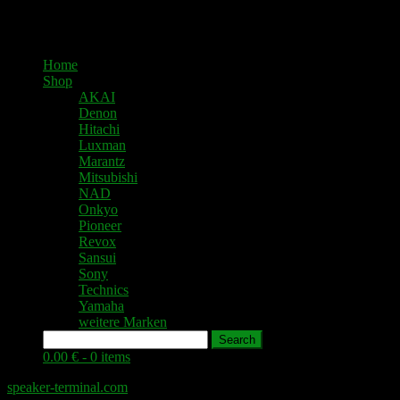
Home
Shop
AKAI
Denon
Hitachi
Luxman
Marantz
Mitsubishi
NAD
Onkyo
Pioneer
Revox
Sansui
Sony
Technics
Yamaha
weitere Marken
Search
0.00 € -
0 items
speaker-terminal.com