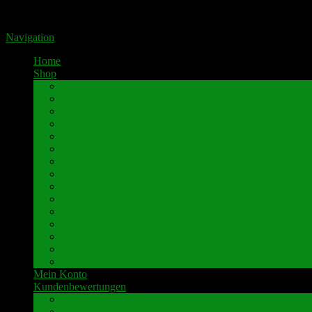
Portal für hochwertige Lautsprecherklemmen by Pavaroty
Navigation
Home
Shop
AKAI
Denon
Hitachi
Luxman
Marantz
Mitsubishi
NAD
Onkyo
Pioneer
Revox
Sansui
Sony
Technics
Yamaha
weitere Marken
Mein Konto
Kundenbewertungen
Umbau-Beispiele
Kundenbewertungen