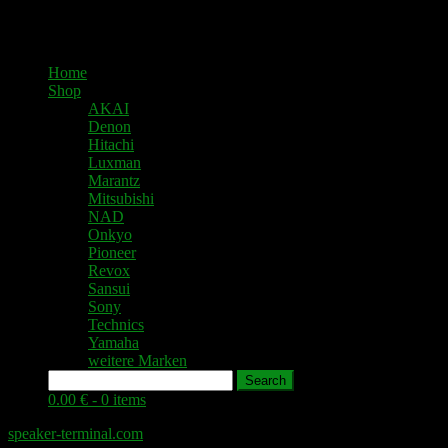
Home
Shop
AKAI
Denon
Hitachi
Luxman
Marantz
Mitsubishi
NAD
Onkyo
Pioneer
Revox
Sansui
Sony
Technics
Yamaha
weitere Marken
Search
0.00 € -
0 items
speaker-terminal.com