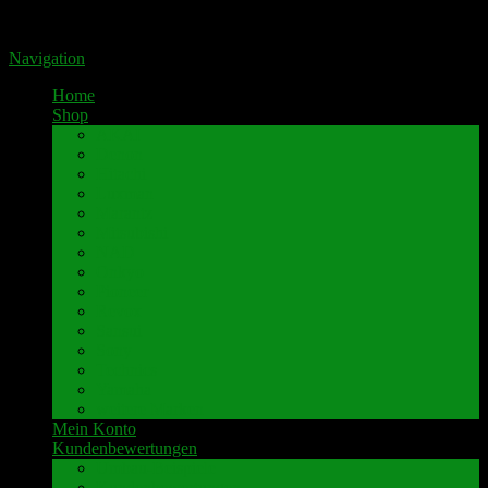
Portal für hochwertige Lautsprecherklemmen by Pavaroty
Navigation
Home
Shop
AKAI
Denon
Hitachi
Luxman
Marantz
Mitsubishi
NAD
Onkyo
Pioneer
Revox
Sansui
Sony
Technics
Yamaha
weitere Marken
Mein Konto
Kundenbewertungen
Umbau-Beispiele
Kundenbewertungen